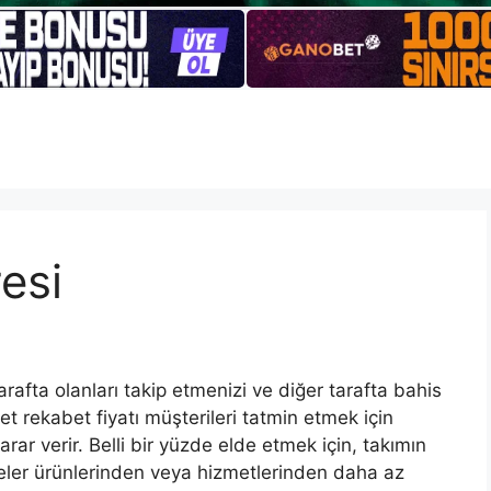
esi
arafta olanları takip etmenizi ve diğer tarafta bahis
t rekabet fiyatı müşterileri tatmin etmek için
karar verir. Belli bir yüzde elde etmek için, takımın
meler ürünlerinden veya hizmetlerinden daha az