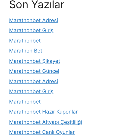
Son Yazılar
Marathonbet Adresi
Marathonbet Giriş
Marathonbet
Marathon Bet
Marathonbet Şikayet
Marathonbet Güncel
Marathonbet Adresi
Marathonbet Giriş
Marathonbet
Marathonbet Hazır Kuponlar
Marathonbet Altyapı Çeşitliliği
Marathonbet Canlı Oyunlar