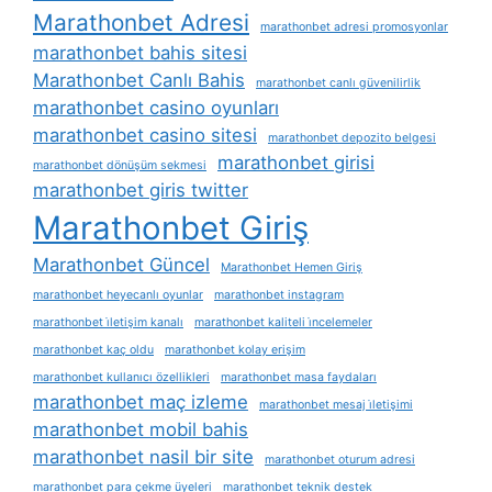
Marathonbet Adresi
marathonbet adresi promosyonlar
marathonbet bahis sitesi
Marathonbet Canlı Bahis
marathonbet canlı güvenilirlik
marathonbet casino oyunları
marathonbet casino sitesi
marathonbet depozito belgesi
marathonbet girisi
marathonbet dönüşüm sekmesi
marathonbet giris twitter
Marathonbet Giriş
Marathonbet Güncel
Marathonbet Hemen Giriş
marathonbet heyecanlı oyunlar
marathonbet instagram
marathonbet i̇letişim kanalı
marathonbet kaliteli i̇ncelemeler
marathonbet kaç oldu
marathonbet kolay erişim
marathonbet kullanıcı özellikleri
marathonbet masa faydaları
marathonbet maç izleme
marathonbet mesaj i̇letişimi
marathonbet mobil bahis
marathonbet nasil bir site
marathonbet oturum adresi
marathonbet para çekme üyeleri
marathonbet teknik destek