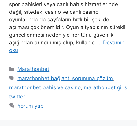
spor bahisleri veya canlı bahis hizmetlerinde
değil, sitedeki casino ve canlı casino
oyunlarında da sayfaların hızlı bir şekilde
açılması çok önemlidir. Oyun altyapısının sürekli
güncellenmesi nedeniyle her türlü güvenlik
açığından arındırılmış olup, kullanıcı …
Devamını
oku
Kategoriler
Marathonbet
Etiketler
marathonbet bağlantı sorununa çözüm
,
marathonbet bahis ve casino
,
marathonbet giris
twitter
Yorum yap