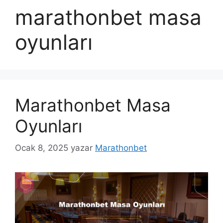
marathonbet masa
oyunları
Marathonbet Masa
Oyunları
Ocak 8, 2025
yazar
Marathonbet