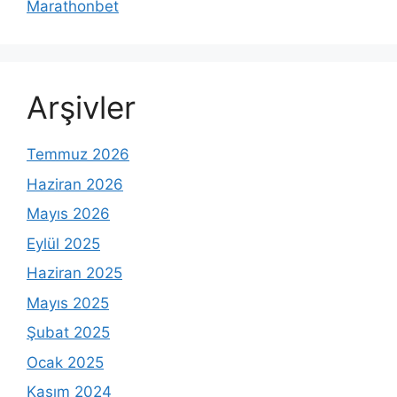
Marathonbet
Arşivler
Temmuz 2026
Haziran 2026
Mayıs 2026
Eylül 2025
Haziran 2025
Mayıs 2025
Şubat 2025
Ocak 2025
Kasım 2024